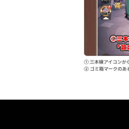
① 三本線アイコンか
② ゴミ箱マークのあ